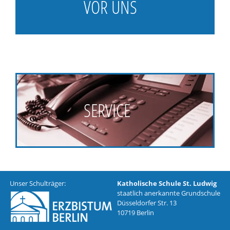
VOR UNS
SERVICE
Unser Schulträger:
Katholische Schule St. Ludwig
staatlich anerkannte Grundschule
Düsseldorfer Str. 13
10719 Berlin