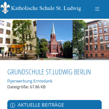
zurück
vo
GRUNDSCHULE ST.LUDWIG BERLIN
Flyerwerbung Erntedank
Dateigröße: 67.86 KB
AKTUELLE BEITRÄGE