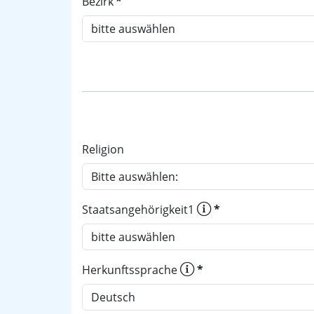
Bezirk
*
Religion
Staatsangehörigkeit1
*
Herkunftssprache
*