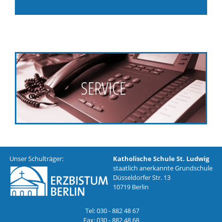
SERVICE
Unser Schulträger:
Katholische Schule St. Ludwig
staatlich anerkannte Grundschule
Düsseldorfer Str. 13
10719 Berlin
Tel: 030 - 882 48 67
Fax: 030 - 882 48 68